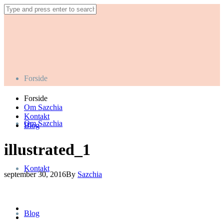
Forside
Forside
Om Sazchia
Kontakt
Om Sazchia
Blog
illustrated_1
Kontakt
september 30, 2016
By
Sazchia
Blog