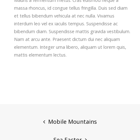
Mauris a fermentum metus. Cras euismod neque a
massa rhoncus, id congue tellus fringilla. Duis sed diam
et tellus bibendum vehicula at nec nulla. Vivamus
interdum leo vel ex iaculis tempus. Suspendisse ac
bibendum diam. Suspendisse mattis gravida vestibulum.
Nam at arcu ante. Praesent dictum dui nec aliquam
elementum. Integer urna libero, aliquam ut lorem quis,
mattis elementum lectus.
Post
navigation
Mobile Mountains
Sea Factor